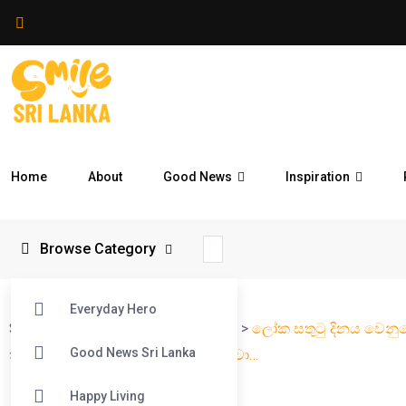
Home
About
Good News
Inspiration
Browse Category
Everyday Hero
Smile Sri Lanka
>
Blog
>
Reflections
>
ලෝක සතුටු දිනය වෙනුව
Good News Sri Lanka
තරුණ පරපුරෙන් පුංචි ප්‍රශ්නයක් ඇහුවා…
Happy Living