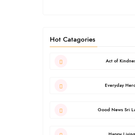
Hot Catagories
Act of Kindne
Everyday Her
Good News Sri L
Happy Livin