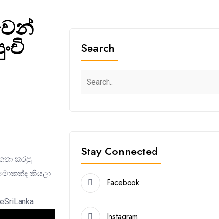
වෙන්
ංචි
Search
Stay Connected
කතා කරපු
 මොකක්ද කියලා
Facebook
eSriLanka
Instagram