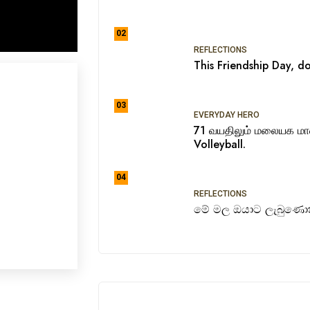
02
REFLECTIONS
This Friendship Day, do
03
EVERYDAY HERO
71 வயதிலும் மலையக ம
Volleyball.
04
REFLECTIONS
මේ මල ඔයාට ලැබුණොත්