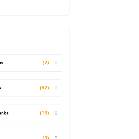
ss
(2)
o
(52)
anka
(15)
g
(3)