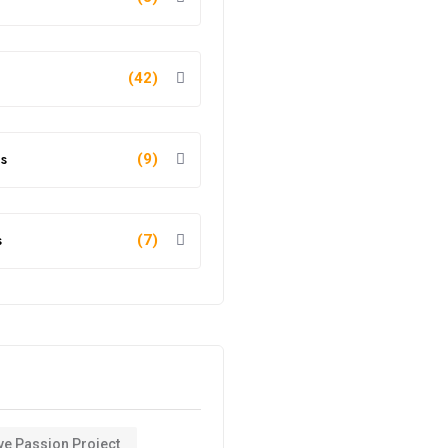
(42)
s
(9)
s
(7)
ve Passion Project