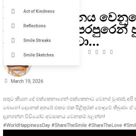
#
Reflections
ලෝක සතුටු දිනය වෙනු
Act of Kindness
අපි අද තරුණ පරපුරෙන් පු
Reflections
ප්‍රශ්නයක් ඇහුවා…
Smile Streaks
Smile Sketches
krishan
March 19, 2026
සතුට කියන දේ එක්කෙනාගෙන් එක්කෙනාට වෙනස් වුණත්, අපි 
බොහෝ දෙනෙක් අතරේ එකම එක පිළිතුරක් පොදුවේ තිබුණා. ඒ
දැනගන්න වීඩියෝව අවසානය වෙනකම් බලන්න!
#WorldHappinessDay #ShareTheSmile #ShareTheLove #Smil