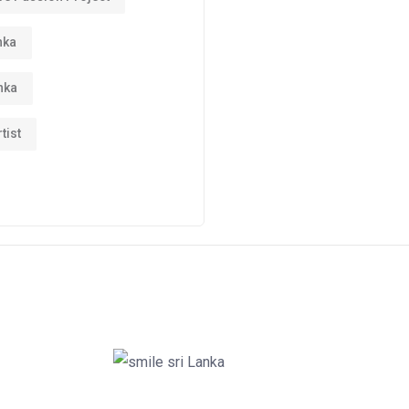
nka
nka
tist