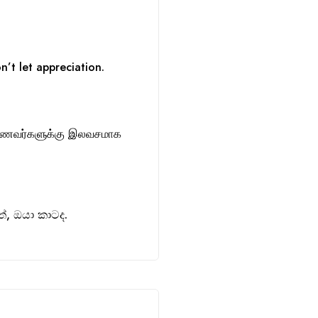
n’t let appreciation.
ாணவர்களுக்கு இலவசமாக
, ඔයා කාටද.