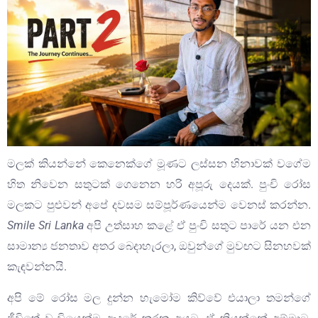
මලක් කියන්නේ කෙනෙක්ගේ මූණට ලස්සන හිනාවක් වගේම
හිත නිවෙන සතුටක් ගෙනෙන හරි අපූරු දෙයක්. පුංචි රෝස
මලකට පුළුවන් අපේ දවසම සම්පූර්ණයෙන්ම වෙනස් කරන්න.
Smile Sri Lanka
අපි උත්සාහ කළේ ඒ පුංචි සතුට පාරේ යන එන
සාමාන්‍ය ජනතාව අතර බෙදාහැරලා, ඔවුන්ගේ මුවඟට සිනහවක්
කැඳවන්නයි.
අපි මේ රෝස මල දුන්න හැමෝම කිව්වේ එයාලා තමන්ගේ