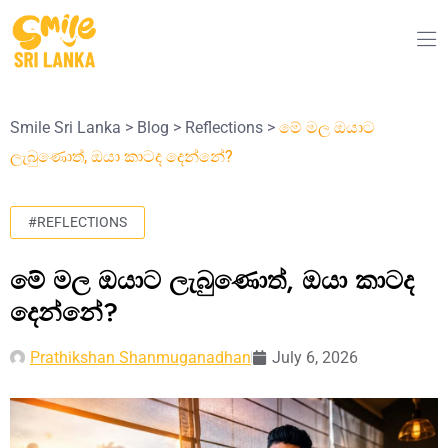
Smile Sri Lanka
>
Blog
>
Reflections
>
මේ මල ඔයාට
ලැබුණොත්, ඔයා කාටද දෙන්නේ?
#
REFLECTIONS
මේ මල ඔයාට ලැබුණොත්, ඔයා කාටද
දෙන්නේ?
Prathikshan Shanmuganadhan
July 6, 2026