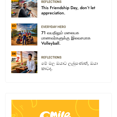
REFLECTIONS
This Friendship Day, don’t let
appreciation.
03
EVERYDAY HERO
71 வயதிலும் மலையக
மாணவர்களுக்கு இலவசமாக
Volleyball.
04
REFLECTIONS
මේ මල ඔයාට ලැබුණොත්, ඔයා
කාටද.