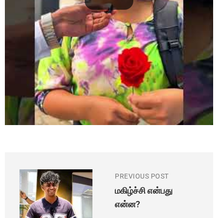
PREVIOUS POST
மகிழ்ச்சி என்பது
என்ன?