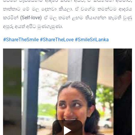
ජීවිතේ වැඩියෙන්ම ආදරේ කරන අයට, ඒ කියන්නේ අම්මාට,
තාත්තාට මේ මල දෙනවා කියලා. ඒ වගේම තමන්ටම ආදරය
කරමින් (Self-love) ඒ මල තමන් ළඟම තියාගන්න කැමති වුණු
අපූරු අයත් අපිට මුණගැසුණා.
#ShareTheSmile
#ShareTheLove
#SmileSriLanka