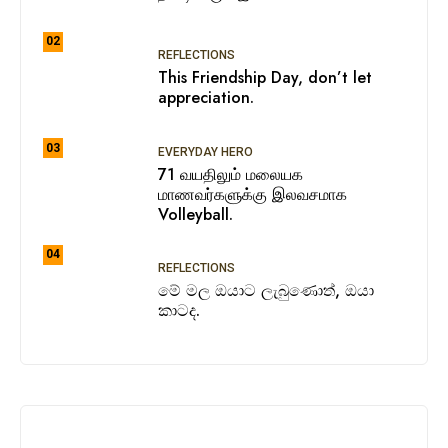
02
REFLECTIONS
This Friendship Day, don’t let
appreciation.
03
EVERYDAY HERO
71 வயதிலும் மலையக
மாணவர்களுக்கு இலவசமாக
Volleyball.
04
REFLECTIONS
මේ මල ඔයාට ලැබුණොත්, ඔයා
කාටද.