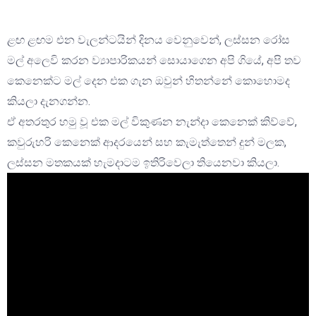
ළඟ ළඟම එන වැලන්ටයින් දිනය වෙනුවෙන්, ලස්සන රෝස
මල් අලෙවි කරන ව්‍යාපාරිකයන් සොයාගෙන අපි ගියේ, අපි තව
කෙනෙක්ට මල් දෙන එක ගැන ඔවුන් හිතන්නේ කොහොමද
කියලා දැනගන්න.
ඒ අතරතුර හමු වූ එක මල් විකුණන නැන්දා කෙනෙක් කිව්වේ,
කවුරුහරි කෙනෙක් ආදරයෙන් සහ කැමැත්තෙන් දුන් මලක,
ලස්සන මතකයක් හැමදාටම ඉතිරිවෙලා තියෙනවා කියලා.