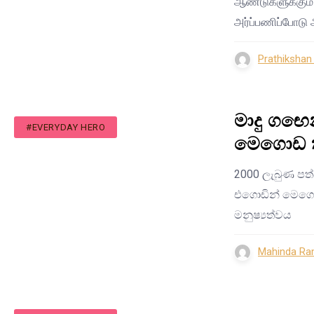
ஆண்டுகளுக்கும்
அர்ப்பணிப்போடு 
Prathiksha
මාදු ගඟෙ
#EVERYDAY HERO
මෙගොඩ ක
2000 ලැබුණ පත්
එගොඩින් මෙගොඩ
මනුෂ්‍යත්වය
Mahinda Ra