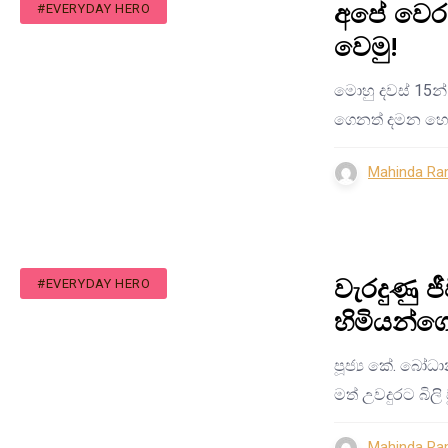
අපේ වෙරළ
#EVERYDAY HERO
වෙමු!
මොහු දවස් 15න්
ගෙනත් දමන හෝ 
Mahinda Ra
වැරදුණු ජ
#EVERYDAY HERO
හිමියන්
පූජ්‍ය කේ. බෝධ
මත් උවදුරට බිල
Mahinda Ra