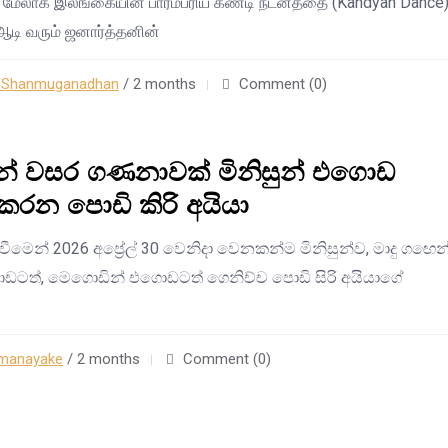
 மேலாக இலங்கையின் பாரம்பரிய கண்டி நடனத்தை (Kandyan Dance)
ஆடி வரும் ஜனார்த்தனின்
n Shanmuganadhan
/ 2 months
Comment (0)
න් වසර ගණනාවක් මිනිසුන් එගොඩ
රන පොඩි කිරි අයියා
වීමෙන් 2026 අප්‍රේල් 30 වෙනිදා වෙනකන්ම මිනිසුන්ව, මාදු ගඟෙන
ටත්, මෙගොඩින් එගොඩටත් ගෙනිච්ච පොඩි සිරි අයියාගේ
manayake
/ 2 months
Comment (0)