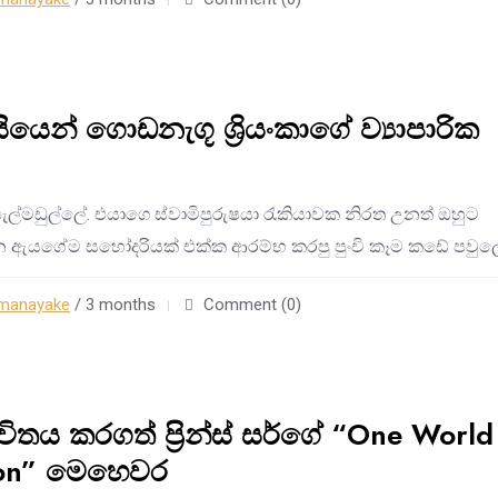
යෙන් ගොඩනැගූ ශ්‍රියංකාගේ ව්‍යාපාරික
 පැල්මඩුල්ලේ. එයාගෙ ස්වාමිපුරුෂයා රැකියාවක නිරත උනත් ඔහුට
න ඇයගේම සහෝදරියක් එක්ක ආරම්භ කරපු පුංචි කෑම කඩේ පවුල
manayake
/ 3 months
Comment (0)
විතය කරගත් ප්‍රින්ස් සර්ගේ “One World
ion” මෙහෙවර