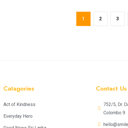
1
2
3
Catagories
Contact Us
Act of Kindness
752/5, Dr. D
Colombo 9.
Everyday Hero
hello@smiles
Good News Sri Lanka