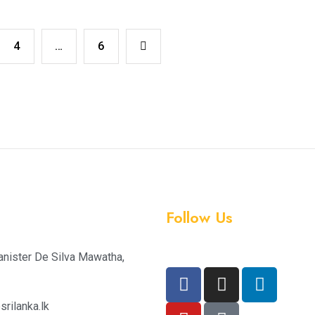
4
…
6
Follow Us
anister De Silva Mawatha,
rilanka.lk