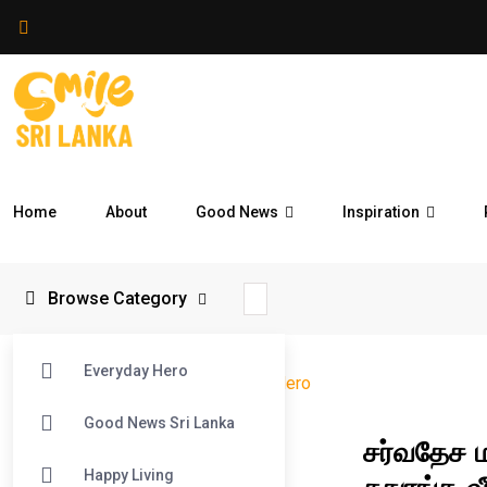
Home
About
Good News
Inspiration
Browse Category
Everyday Hero
Smile Sri Lanka
>
Blog
>
Everyday Hero
Good News Sri Lanka
சர்வதேச ம
#EVERYDAY HERO
Happy Living