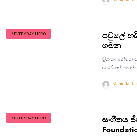
පවුලේ හයි
#EVERYDAY HERO
ගමන
ශ්‍රියංකා ඉන්නෙ
ශක්තියක් වෙන්
Mahinda Ra
සංගීතය ජී
#EVERYDAY HERO
Foundat