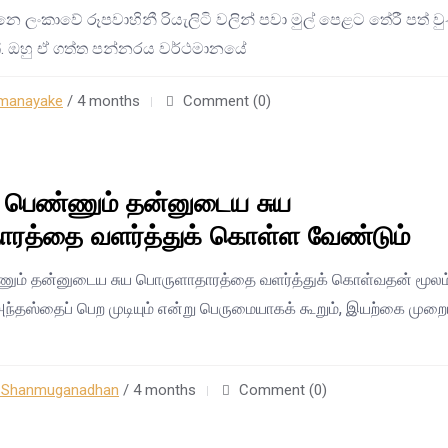
ියන්නෙ ලංකාවේ රූපවාහිනී රියැලිටි වලින් පවා මුල් පෙළට තේරී පත් 
. ඔහු ඒ ගත්ත පන්නරය වර්ථමානයේ
manayake
/ 4 months
Comment (0)
பெண்ணும் தன்னுடைய சுய
ரத்தை வளர்த்துக் கொள்ள வேண்டும்
ும் தன்னுடைய சுய பொருளாதாரத்தை வளர்த்துக் கொள்வதன் மூலம
அந்தஸ்தைப் பெற முடியும் என்று பெருமையாகக் கூறும், இயற்கை முறை
ு
n Shanmuganadhan
/ 4 months
Comment (0)