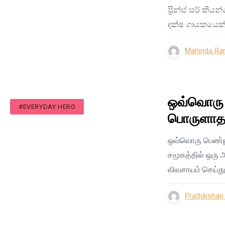
ප්‍රින්ස් සර් ක
දක්ෂ ගායකයෙක්
Mahinda Ra
ஒவ்வொரு 
#EVERYDAY HERO
பொருளாதா
ஒவ்வொரு பெண்ண
சமூகத்தில் ஒரு 
விவசாயம் செய்த
Prathiksha