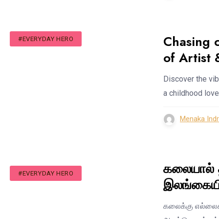
Chasing c
#EVERYDAY HERO
of Artist
Discover the vib
a childhood love
Menaka Ind
கலையால் 
#EVERYDAY HERO
இலங்கையி
​கலைக்கு எல்ல