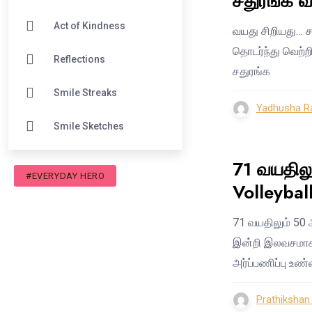
சதுரங்க 
Act of Kindness
வயது சிறியது… ச
தொடர்ந்து வெற்ற
Reflections
சதுரங்க
Smile Streaks
Yadhusha Ra
Smile Sketches
71 வயதில
#EVERYDAY HERO
Volleyball
71 வயதிலும் 50 
இன்றி இலவசமாக வ
அர்ப்பணிப்பு உ
Prathiksha