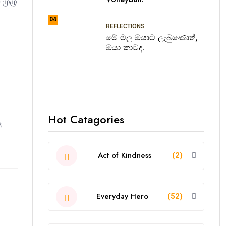
 முழு
04
REFLECTIONS
මේ මල ඔයාට ලැබුණොත්,
ඔයා කාටද.
Hot Catagories
්
Act of Kindness
(2)
Everyday Hero
(52)