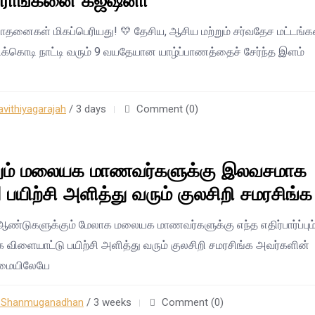
வீராங்கனை கஜீஷனா
ாதனைகள் மிகப்பெரியது! 💛 தேசிய, ஆசிய மற்றும் சர்வதேச மட்டங்க
ிக்கொடி நாட்டி வரும் 9 வயதேயான யாழ்ப்பாணத்தைச் சேர்ந்த இளம்
vithiyagarajah
/ 3 days
Comment (0)
ும் மலையக மாணவர்களுக்கு இலவசமாக
 பயிற்சி அளித்து வரும் குலசிறி சமரசிங்க
ஆண்டுகளுக்கும் மேலாக மலையக மாணவர்களுக்கு எந்த எதிர்பார்ப்பும
ிளையாட்டு பயிற்சி அளித்து வரும் குலசிறி சமரசிங்க அவர்களின்
ண்மையிலேயே
n Shanmuganadhan
/ 3 weeks
Comment (0)