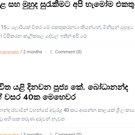
 සහ මුහුද සුරැකීමට අපි හැමෝම එකතු
 15ට ලොරියක් විතර මේ එකතුකරනවා කියන්නේ, මිනිසුන් මුහුදට
විසිකරන කැලිකසල දේවල්. ඉතින් අපි මේ
manayake
/ 2 months
Comment (0)
ීවිත යළි දිනවන පූජ්‍ය කේ. බෝධානන්ද
ගේ වසර 40ක මෙහෙවර
ානන්ද ස්වාමීන් වහන්සේ අවුරුදු 40 කට ආසන්න කාලයක් ශ්‍රී ලංකා
ි වූ අහිංසක තරුණ දරුවන් නැවත
manayake
/ 3 months
Comment (0)