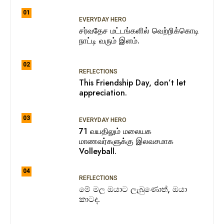
01
EVERYDAY HERO
சர்வதேச மட்டங்களில் வெற்றிக்கொடி
நாட்டி வரும் இளம்.
02
REFLECTIONS
This Friendship Day, don’t let
appreciation.
03
EVERYDAY HERO
71 வயதிலும் மலையக
மாணவர்களுக்கு இலவசமாக
Volleyball.
04
REFLECTIONS
මේ මල ඔයාට ලැබුණොත්, ඔයා
කාටද.