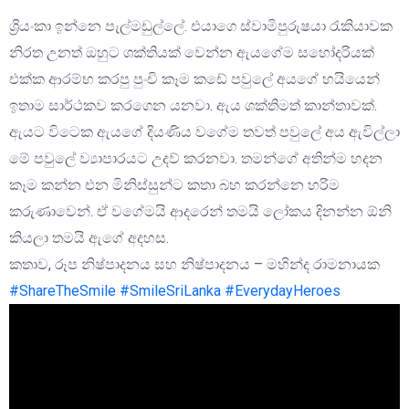
ශ්‍රියංකා ඉන්නෙ පැල්මඩුල්ලේ. එයාගෙ ස්වාමිපුරුෂයා රැකියාවක
නිරත උනත් ඔහුට ශක්තියක් වෙන්න ඇයගේම සහෝදරියක්
එක්ක ආරම්භ කරපු පුංචි කෑම කඩේ පවුලේ අයගේ හයියෙන්
ඉතාම සාර්ථකව කරගෙන යනවා. ඇය ශක්තිමත් කාන්තාවක්.
ඇයට විටෙක ඇයගේ දියණිය වගේම තවත් පවුලේ අය ඇවිල්ලා
මේ පවුලේ ව්‍යාපාරයට උදව් කරනවා. තමන්ගේ අතින්ම හදන
කෑම කන්න එන මිනිස්සුන්ට කතා බහ කරන්නෙ හරිම
කරුණාවෙන්. ඒ වගේමයි ආදරෙන් තමයි ලෝකය දිනන්න ඕනි
කියලා තමයි ඇගේ අදහස.
කතාව, රූප නිෂ්පාදනය සහ නිෂ්පාදනය – මහින්ද රාමනායක
#ShareTheSmile
#SmileSriLanka
#EverydayHeroes