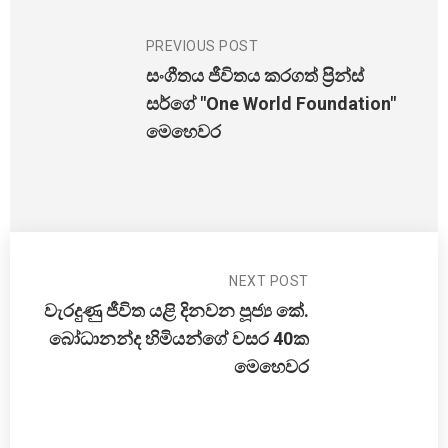
PREVIOUS POST
සංගීතය ජීවිතය කරගත් ප්‍රින්ස්
සර්ගේ "One World Foundation"
මෙහෙවර
NEXT POST
වැරදුණු ජීවිත යළි දිනවන පූජ්‍ය කේ.
බෝධානන්ද හිමියන්ගේ වසර 40ක
මෙහෙවර