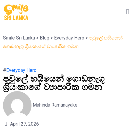
Smile Sri Lanka
>
Blog
>
Everyday Hero
>
පවුලේ හයියෙන්
ගොඩනැගූ ශ්‍රියංකාගේ ව්‍යාපාරික ගමන
#
Everyday Hero
පවුලේ හයියෙන් ගොඩනැගූ
ශ්‍රියංකාගේ ව්‍යාපාරික ගමන
Mahinda Ramanayake
April 27, 2026