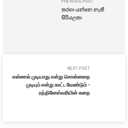
PREVIOUS POST
තරහා යන්නෙ නැති
සිරියලතා
NEXT POST
என்னால் முடியாது என்று சொன்னதை
முடியும் என்று காட்டவேண்டும் -
ரத்தினேஸ்வரியின் கதை