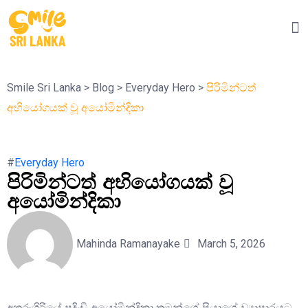
Smile Sri Lanka
>
Blog
>
Everyday Hero
>
පිරිමින්ටත්
අභියෝගයක් වූ අයෝමින්දිකා
#
Everyday Hero
පිරිමින්ටත් අභියෝගයක් වූ
අයෝමින්දිකා
Mahinda Ramanayake
March 5, 2026
අතුරුගිරියේ පදිංචි අයෝමින්දිකා තමන්ගේ පියාගේ ව්‍යාපාරයට