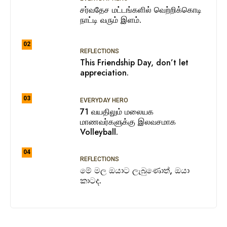
சர்வதேச மட்டங்களில் வெற்றிக்கொடி
நாட்டி வரும் இளம்.
02
REFLECTIONS
This Friendship Day, don’t let
appreciation.
03
EVERYDAY HERO
71 வயதிலும் மலையக
மாணவர்களுக்கு இலவசமாக
Volleyball.
04
REFLECTIONS
මේ මල ඔයාට ලැබුණොත්, ඔයා
කාටද.