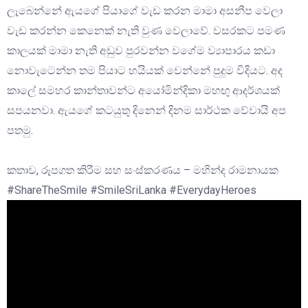
ලැබෙන්නේ ඇයගේ පියාගේ වැඩ කරන මාමා අසනීප වෙලා
වැඩ කරන්න කෙනෙක් නැති වුණ වෙලාවේ. වසරකට පමණ
කාලයක් මාමා නැති අඩුව පුරවන්න වගේම ව්‍යාපාරය කඩා
නොවැටෙන්න තම පියාට හයියක් වෙන්නේ පුදුම විදියට. අද
කාලේ සමහර කාන්තාවන්ට අයෝමින්දිකා මහඟු ආදර්ශයක්
සපයනවා. ඇයගේ කටයුතු දිනෙන් දිනම සාර්ථක වේවායි අප
පතමු.
කතාව, රූපගත කිරීම සහ සංස්කරණය – මහින්ද රාමනායක
#ShareTheSmile #SmileSriLanka #EverydayHeroes