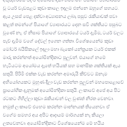
වූ ටයර් වැඩපළට කුඩා කාලෙ ඉඳලම එන්නෙ ඔහුගේ සහයට.
ඇය උසස් පෙළ දක්වා අධ්‍යාපනය ලබා, පසුව රැකියාවක් පවා
කළත් තමන්ගේ පියාගේ ව්‍යාපාරයට දෙන සවි ශක්තියට පසුබට
වුණේ නෑ. ඒ නිසාම පියාගේ ව්‍යාපාරයේ ටයර් දැමීම, ටයර් වලට
පැච් දැමීම වගේ දේවල් ඉගෙන ගත්තා. විශේෂයෙන්ම කුඩා
මෝටර් බයිසිකලේ ඉඳලා මහා බැකෝ යන්ත්‍රයක ටයර් එකක්
මාරු කරන්නත් අයෝමින්දිකාට පුලුවන්. එයාගේ නමේ
හැටියටම අයෝමය දෑතේ හයියක් සහ මානසික ශක්තියක් ඇය
සතුයි. පිරිමි එක්ක වැඩ කරන්න අමාරුයි කිව්වට ඕනෑම
අභියෝගයකට මුහුණ දීලා වැඩ කරන්න පුලුවන් මහපොළොවේ
ප්‍රායෝගික දැනුමක් අයෝමින්දිකා සතුයි. ලංකාවේ අපේ අය පිට
රටකට ගිහිල්ලා කුඩා රැකියාවන් වල වුණත් නිරත වෙනවා.
නමුත් ලංකාවේ එහෙම කරන්න මාන්නයක් තියෙනවා. ඒ
වගේම සමහර අය අපිට ආදායම් මාර්ගයක් නෑ කියලා
ලතවෙනවා. අයෝමින්දිකාට විශේෂයෙන්ම මේ හයිය