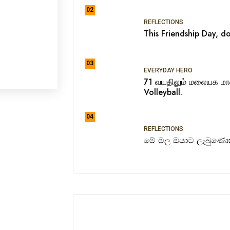
02
REFLECTIONS
This Friendship Day, do
03
EVERYDAY HERO
71 வயதிலும் மலையக ம
Volleyball.
04
REFLECTIONS
මේ මල ඔයාට ලැබුණොත්