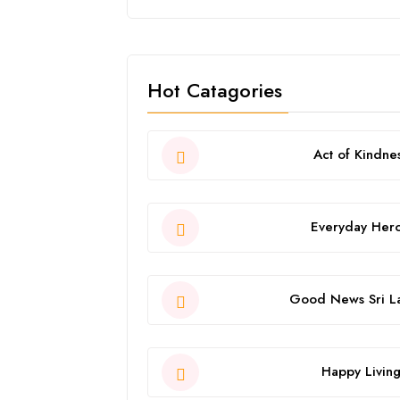
Hot Catagories
Act of Kindne
Everyday Her
Good News Sri L
Happy Livin