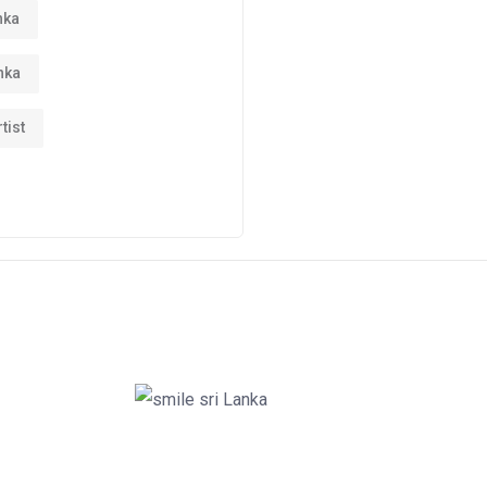
nka
nka
tist