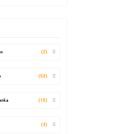
ss
(2)
o
(52)
anka
(15)
g
(3)