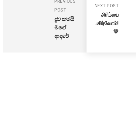
PREVIOUS
NEXT POST
POST
சிரிப்பை
දුව තමයි
பகிர்வோம்!
මගේ
💛
ආදරේ