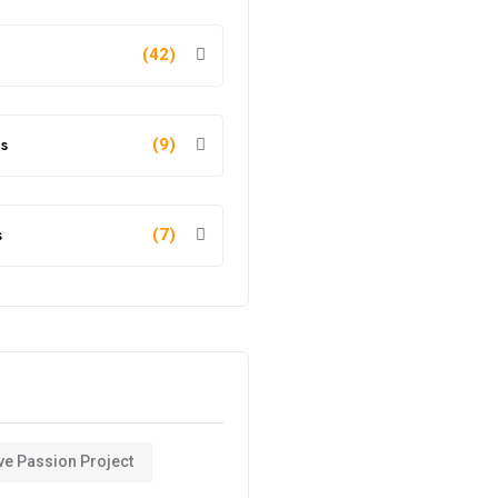
(42)
s
(9)
s
(7)
ve Passion Project