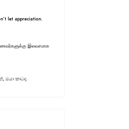
n’t let appreciation.
ாணவர்களுக்கு இலவசமாக
, ඔයා කාටද.