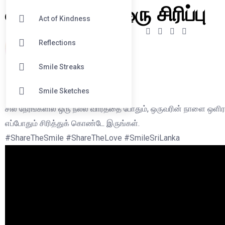
ஒரு பாராட்டு, ஒரு சிரிப்பு
Act of Kindness
Reflections
krishan
Smile Streaks
February 26, 2026
Smile Sketches
சில நேரங்களில் ஒரு நல்ல வார்த்தை போதும், ஒருவரின் நாளை ஒளிர
எப்போதும் சிரித்துக் கொண்டே இருங்கள்.
#ShareTheSmile #ShareTheLove #SmileSriLanka