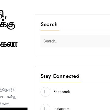
ி,
்கு
Search
ிகலா
Stay Connected
ைத்தொழில்
Facebook
றன… என்று
சசிகலா…
Instagram