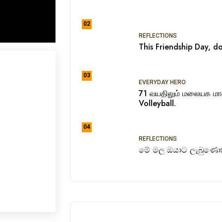
02
REFLECTIONS
This Friendship Day, do
03
EVERYDAY HERO
71 வயதிலும் மலையக ம
Volleyball.
04
REFLECTIONS
මේ මල ඔයාට ලැබුණොත්