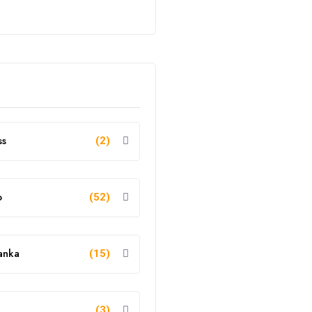
ss
(2)
o
(52)
anka
(15)
g
(3)