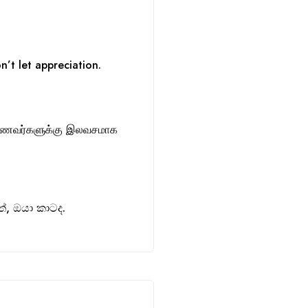
n’t let appreciation.
ாணவர்களுக்கு இலவசமாக
, ඔයා කාටද.