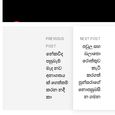
PREVIOUS
NEXT POST
පවුල සහ
POST
බලාපො
නේකවිද
රොත්තුව
පසුබෑම්
කැටි
මැද නව
කරගත්
අනාගතය
පුන්සරාගේ
ක් ගෙත්තම්
නොපසුබසි
කරන නදී
න ගමන
කා