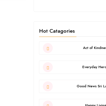
Hot Catagories
Act of Kindne
Everyday Her
Good News Sri L
Happy Livin