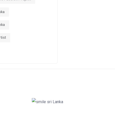
nka
nka
tist