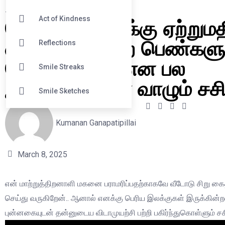
#
Everyday Hero
வெளிநாடுகளுக்கு ஏற்றுமத
Act of Kindness
என்னை போன்ற பெண்களுக
Reflections
வேலைவாய்ப்பு என பல
Smile Streaks
இலக்குகளுடன் வாழும் சச
Smile Sketches
Kumanan Ganapatipillai
March 8, 2025
என் மாற்றுத்திறனாளி மகனை பராமரிப்பதற்காகவே வீடோடு சிறு க
செய்து வருகிறேன்.. ஆனால் எனக்கு பெரிய இலக்குகள் இருக்கின்
புன்னகையுடன் தன்னுடைய விடாமுயற்சி பற்றி பகிர்ந்துகொள்ளும் 