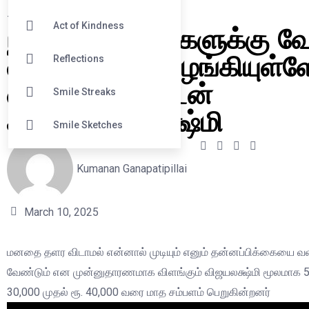
#
Everyday Hero
நான் 50 பெண்களுக்கு 
Act of Kindness
வாய்ப்புகளை வழங்கியுள்ள
Reflections
என மகிழ்ச்சியுடன்
Smile Streaks
கூறும் விஜயலக்ஷ்மி
Smile Sketches
Kumanan Ganapatipillai
March 10, 2025
மனதை தளர விடாமல் என்னால் முடியும் எனும் தன்னப்பிக்கையை வ
வேண்டும் என முன்னுதாரணமாக விளங்கும் விஜயலக்ஷ்மி மூலமாக 5
30,000 முதல் ரூ. 40,000 வரை மாத சம்பளம் பெறுகின்றனர்