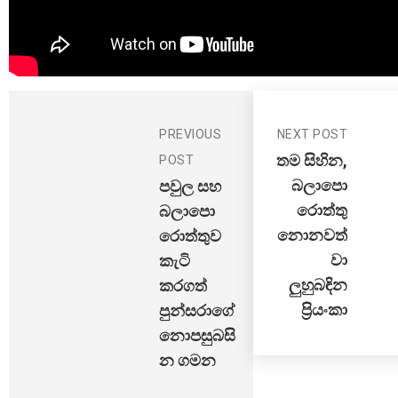
PREVIOUS
NEXT POST
තම සිහින,
POST
බලාපො
පවුල සහ
රොත්තු
බලාපො
නොනවත්
රොත්තුව
වා
කැටි
ලුහුබඳින
කරගත්
ප්‍රියංකා
පුන්සරාගේ
නොපසුබසි
න ගමන