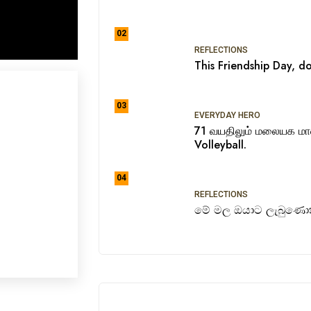
02
REFLECTIONS
This Friendship Day, do
03
EVERYDAY HERO
71 வயதிலும் மலையக ம
Volleyball.
04
REFLECTIONS
මේ මල ඔයාට ලැබුණොත්