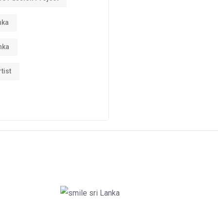
nka
nka
tist