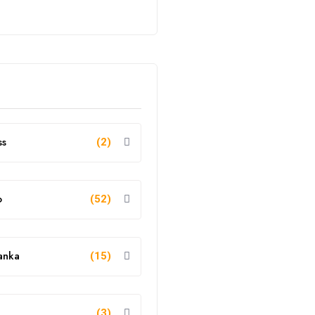
ss
(2)
o
(52)
anka
(15)
g
(3)