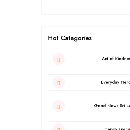
Hot Catagories
Act of Kindne
Everyday Her
Good News Sri L
Happy Livin