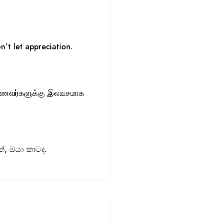
n’t let appreciation.
ாணவர்களுக்கு இலவசமாக
, ඔයා කාටද.