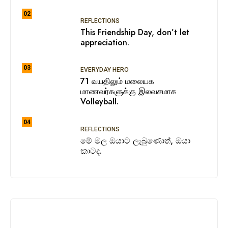
02
REFLECTIONS
This Friendship Day, don’t let
appreciation.
03
EVERYDAY HERO
71 வயதிலும் மலையக
மாணவர்களுக்கு இலவசமாக
Volleyball.
04
REFLECTIONS
මේ මල ඔයාට ලැබුණොත්, ඔයා
කාටද.